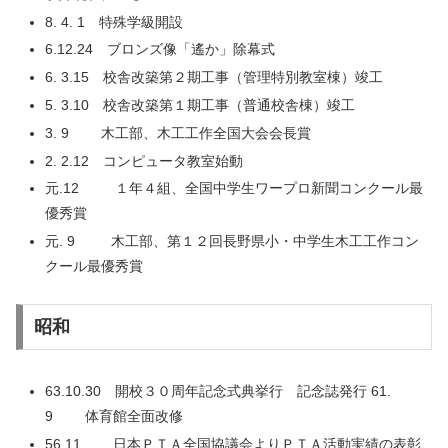
8. 4. 1 特殊学級開設
6.12.24 ブロンズ像「遙か」除幕式
6. 3.15 校舎改築第２期工事（管理特別教室棟）竣工
5. 3.10 校舎改築第１期工事（普通校舎棟）竣工
3. 9 木工部、木工工作全国大会会長賞
2. 2.12 コンピュータ教室始動
元.12 １年４組、全国中学生ワープロ新聞コンクール最
優秀賞
元. 9 木工部、第１２回長野県小・中学生木工工作コン
クール最優秀賞
昭和
63.10.30 開校３０周年記念式典挙行 記念誌発行 61.
9 体育館全面改修
56.11 日本ＰＴＡ全国協議会よりＰＴＡ活動実績の表彰